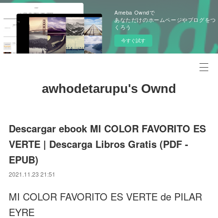
Ameba Owndで
あなただけのホームページやブログをつ
くろう
今すぐ試す
awhodetarupu's Ownd
Descargar ebook MI COLOR FAVORITO ES
VERTE | Descarga Libros Gratis (PDF -
EPUB)
2021.11.23 21:51
MI COLOR FAVORITO ES VERTE de PILAR
EYRE