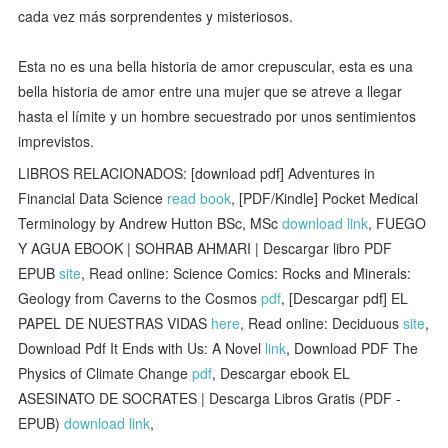
cada vez más sorprendentes y misteriosos.
Esta no es una bella historia de amor crepuscular, esta es una
bella historia de amor entre una mujer que se atreve a llegar
hasta el límite y un hombre secuestrado por unos sentimientos
imprevistos.
LIBROS RELACIONADOS: [download pdf] Adventures in
Financial Data Science
read book
, [PDF/Kindle] Pocket Medical
Terminology by Andrew Hutton BSc, MSc
download link
, FUEGO
Y AGUA EBOOK | SOHRAB AHMARI | Descargar libro PDF
EPUB
site
, Read online: Science Comics: Rocks and Minerals:
Geology from Caverns to the Cosmos
pdf
, [Descargar pdf] EL
PAPEL DE NUESTRAS VIDAS
here
, Read online: Deciduous
site
,
Download Pdf It Ends with Us: A Novel
link
, Download PDF The
Physics of Climate Change
pdf
, Descargar ebook EL
ASESINATO DE SOCRATES | Descarga Libros Gratis (PDF -
EPUB)
download link
,